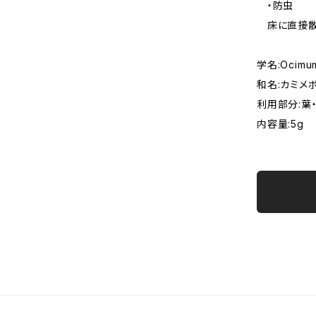
・防虫
床に直接散
学名:Ocimum
和名:カミメ
利用部分:葉
内容量:5g