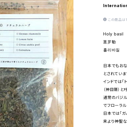
Internatio
この商品は
Holy basil
圣罗勒
홀리바질
日本でもおな
とされていま
インドでは「
（神目箒）と
通常のバジル
でフローラル
日本では「ガ
来より神聖な