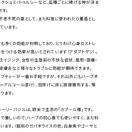
ラクシュミ・トゥルシーなど、品種ごとに捧げる神が決ま
です。
不老不死の薬として、また料理に使われたり薫香とし
ています。
も多くの効能が判明しており、とりわけ心身のストレ
をつける効果が高いとされています（アダプトゲン）。
エイジング、女性の生理前の不快な症状、風邪・頭痛・
皮膚炎など様々なトラブルに効能が期待できます。
ブティーが一番お手軽ですが、それ以外にもハーブオ
（＝アルコール浸け）、虫除けに床に直接撒布する、等
ります。
ーリーバジルは、欧米で主流の「カプール種」です。
で優しいので、ハーブの初心者でも使いやすく、また料
います。（戦術のガパオライスの他、白身魚やゴーヤと