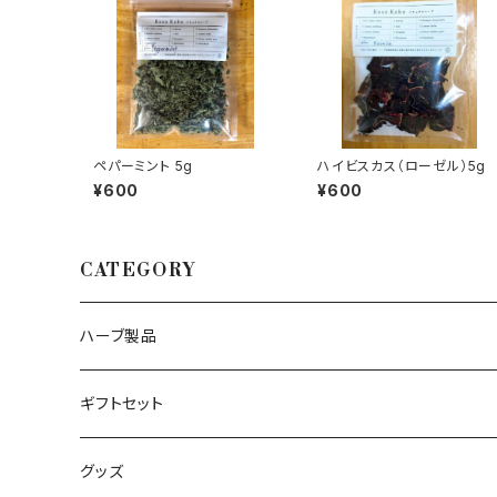
ペパーミント 5g
ハイビスカス（ローゼル）5g
¥600
¥600
CATEGORY
ハーブ製品
ハーブソルト
ギフトセット
ハーブシュガー
グッズ