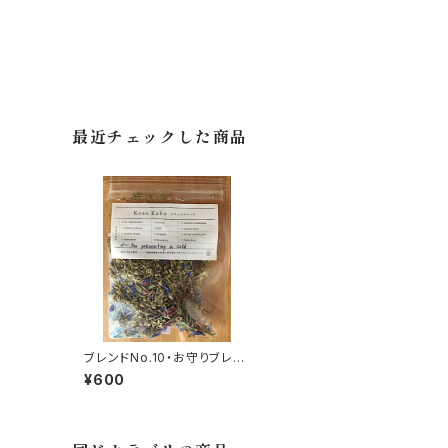
最近チェックした商品
ブレンドNo.10・お守りブレン
ド(5g) ※旧・風邪かな？と
¥600
思ったらブレンド