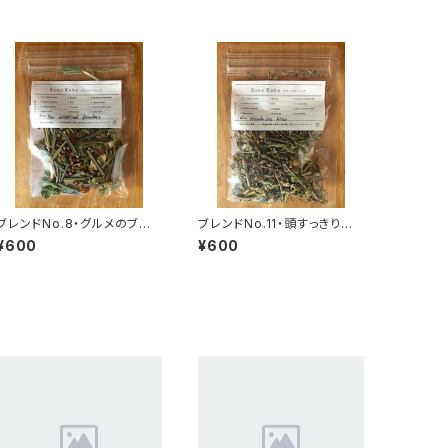
ブレンドNo.8・グルメのブレ
ブレンドNo.11・頭すっきりブ
ンド(8g) ※旧：整腸ブレン
レンド(5g) ※旧：頭痛どう
¥600
¥600
ド
にかしたいブレンド