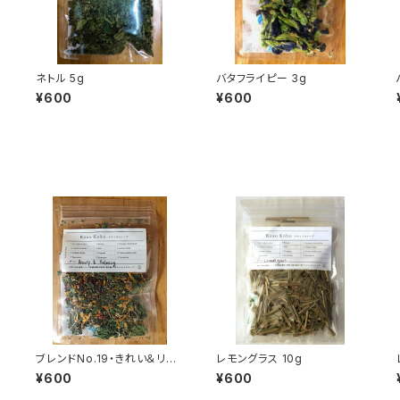
ネトル 5g
バタフライピー 3g
¥600
¥600
ー
ブレンドNo.19・きれい＆リラ
レモングラス 10g
ックス(5g)
¥600
¥600