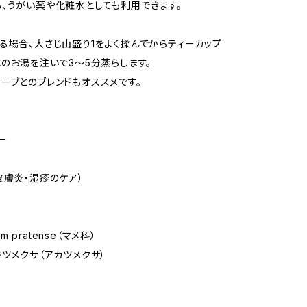
、うがい薬や化粧水としても利用できます。
る場合、大さじ山盛り1をよく揉んでからティーカップ
℃のお湯を注いで3～5分蒸らします。
ーブとのブレンドもオススメです。
ー
膚炎・湿疹のケア）
ium pratense（マメ科）
キツメクサ（アカツメクサ）