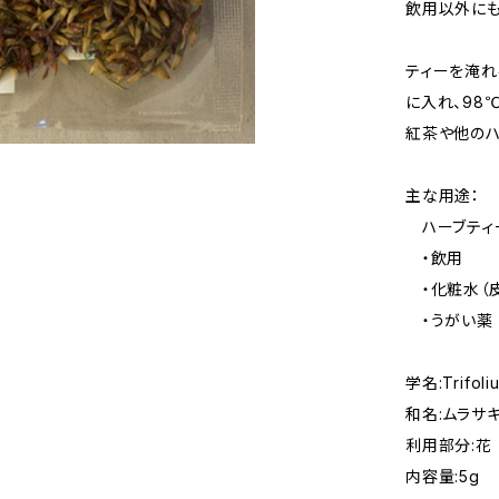
飲用以外にも
ティーを淹れ
に入れ、98
紅茶や他のハ
主な用途：
ハーブティ
・飲用
・化粧水（皮
・うがい薬
学名:Trifol
和名:ムラサ
利用部分:花
内容量:5g