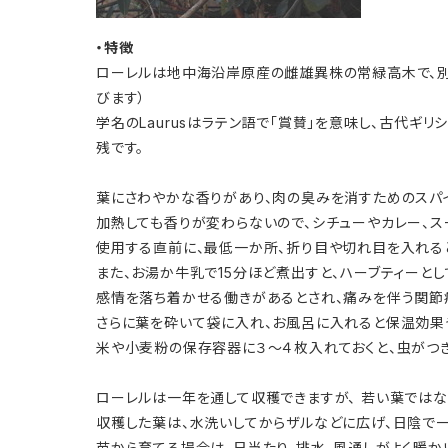
・特徴
ローレルは地中海沿岸原産の雌雄異株の常緑高木で、別
びます）
学名のLaurusはラテン語で「賞賛」を意味し、古代
残です。
葉にさわやかな香りがあり、肉の臭みを消すためのスパ
加熱しても香りが変わらないので、シチューやカレー、
使用する直前に、最低一か所、折り目や切れ目を入れる
また、お湯か牛乳で15分ほど煮出すと、ハーブティーとし
感情を落ち着かせる働きがあるとされ、痛みを伴う関節
さらに葉を砕いて袋に入れ、お風呂に入れると保温効果
米や小麦粉の保存容器に３～４枚入れておくと、虫がつき
ローレルは一年を通して収穫できますが、 若い葉ではな
収穫した葉は、水洗いしてからザルなどに広げ、日陰で
苗から育てる場合は、日当たり、排水、風通しがよく暖か