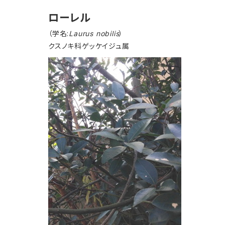
ローレル
（学名:
Laurus nobilis
）
クスノキ科ゲッケイジュ属