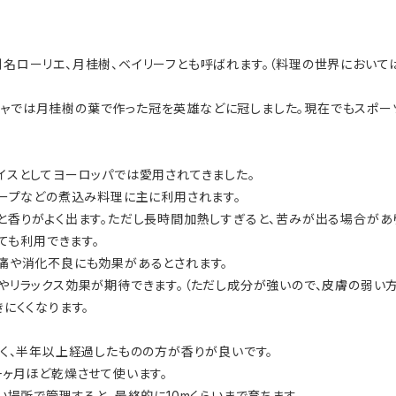
名ローリエ、月桂樹、ベイリーフとも呼ばれます。（料理の世界においては
ギリシャでは月桂樹の葉で作った冠を英雄などに冠しました。現在でもス
イスとしてヨーロッパでは愛用されてきました。
スープなどの煮込み料理に主に利用されます。
と香りがよく出ます。ただし長時間加熱しすぎると、苦みが出る場合があ
ても利用できます。
痛や消化不良にも効果があるとされます。
やリラックス効果が期待できます。（ただし成分が強いので、皮膚の弱い
にくくなります。
く、半年以上経過したものの方が香りが良いです。
一ヶ月ほど乾燥させて使います。
い場所で管理すると、最終的に10mくらいまで育ちます。