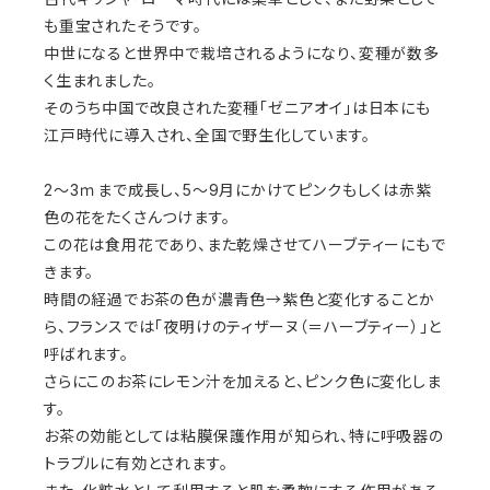
も重宝されたそうです。
中世になると世界中で栽培されるようになり、変種が数多
く生まれました。
そのうち中国で改良された変種「ゼニアオイ」は日本にも
江戸時代に導入され、全国で野生化しています。
2〜3ｍまで成長し、5〜9月にかけてピンクもしくは赤紫
色の花をたくさんつけます。
この花は食用花であり、また乾燥させてハーブティーにもで
きます。
時間の経過でお茶の色が濃青色→紫色と変化することか
ら、フランスでは「夜明けのティザーヌ（＝ハーブティー）」と
呼ばれます。
さらにこのお茶にレモン汁を加えると、ピンク色に変化しま
す。
お茶の効能としては粘膜保護作用が知られ、特に呼吸器の
トラブルに有効とされます。