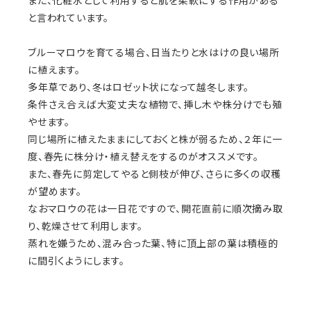
また、化粧水として利用すると肌を柔軟にする作用がある
と言われています。
ブルーマロウを育てる場合、日当たりと水はけの良い場所
に植えます。
多年草であり、冬はロゼット状になって越冬します。
条件さえ合えば大変丈夫な植物で、挿し木や株分けでも殖
やせます。
同じ場所に植えたままにしておくと株が弱るため、２年に一
度、春先に株分け・植え替えをするのがオススメです。
また、春先に剪定してやると側枝が伸び、さらに多くの収穫
が望めます。
なおマロウの花は一日花ですので、開花直前に順次摘み取
り、乾燥させて利用します。
蒸れを嫌うため、混み合った葉、特に頂上部の葉は積極的
に間引くようにします。