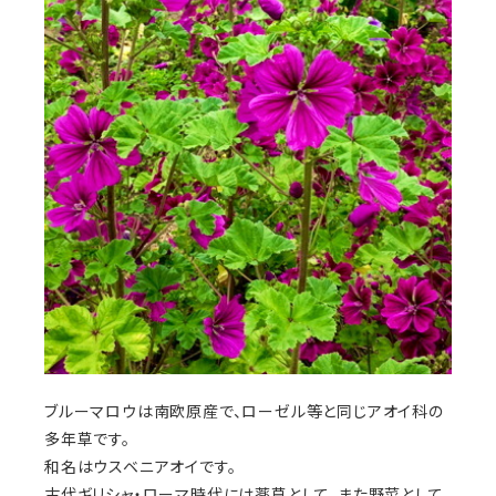
ブルーマロウは南欧原産で、ローゼル等と同じアオイ科の
多年草です。
和名はウスベニアオイです。
古代ギリシャ・ローマ時代には薬草として、また野菜として