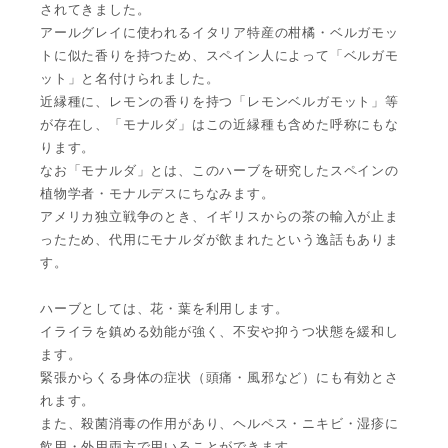
されてきました。
アールグレイに使われるイタリア特産の柑橘・ベルガモッ
トに似た香りを持つため、スペイン人によって「ベルガモ
ット」と名付けられました。
近縁種に、レモンの香りを持つ「レモンベルガモット」等
が存在し、「モナルダ」はこの近縁種も含めた呼称にもな
ります。
なお「モナルダ」とは、このハーブを研究したスペインの
植物学者・モナルデスにちなみます。
アメリカ独立戦争のとき、イギリスからの茶の輸入が止ま
ったため、代用にモナルダが飲まれたという逸話もありま
す。
ハーブとしては、花・葉を利用します。
イライラを鎮める効能が強く、不安や抑うつ状態を緩和し
ます。
緊張からくる身体の症状（頭痛・風邪など）にも有効とさ
れます。
また、殺菌消毒の作用があり、ヘルペス・ニキビ・湿疹に
飲用・外用両方で用いることができます。