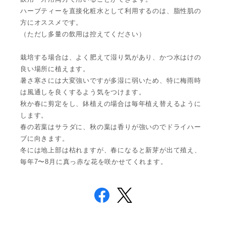
ハーブティーを直接化粧水として利用するのは、脂性肌の
方にオススメです。
（ただし多量の飲用は控えてください）
栽培する場合は、よく肥えて湿り気があり、かつ水はけの
良い場所に植えます。
暑さ寒さには大変強いですが多湿に弱いため、特に梅雨時
は風通しを良くするよう気をつけます。
秋か春に剪定をし、鉢植えの場合は毎年植え替えるように
します。
春の若葉はサラダに、秋の葉は香りが強いのでドライハー
ブに向きます。
冬には地上部は枯れますが、春になると新芽が出て殖え、
毎年7〜8月に真っ赤な花を咲かせてくれます。