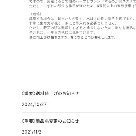
ですので、用途に応じて他のハーブとブレンドするのがおススメ
ただし、いずれの部位も作用が強いため、8週間以上の連続服用は
《栽培》
栽培する場合は、日当たりが良く、水はけの良い場所を選びます
非常に生命力が強く、さほど手入れを必要としません。
ただし、若芽の頃は乾燥しすぎると成長しないため、周りを堆肥
早ければ、一年目の秋には花をつけます。
冬に地上部は枯れますが、春になると再び芽を出します。
《重要》送料値上げのお知らせ
2024/10/27
《重要》商品名変更のお知らせ
2021/11/2