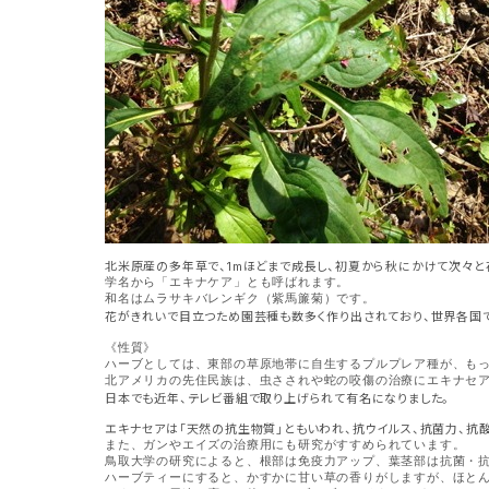
北米原産の多年草で、1mほどまで成長し、初夏から秋にかけて次々と
学名から「エキナケア」とも呼ばれます。
和名はムラサキバレンギク（紫馬簾菊）です。
花がきれいで目立つため園芸種も数多く作り出されており、世界各国
《性質》
ハーブとしては、東部の草原地帯に自生するプルプレア種が、も
北アメリカの先住民族は、虫さされや蛇の咬傷の治療にエキナセ
日本でも近年、テレビ番組で取り上げられて有名になりました。
エキナセアは「天然の抗生物質」ともいわれ、抗ウイルス、抗菌力、抗
また、ガンやエイズの治療用にも研究がすすめられています。
鳥取大学の研究によると、根部は免疫力アップ、葉茎部は抗菌・
ハーブティーにすると、かすかに甘い草の香りがしますが、ほと