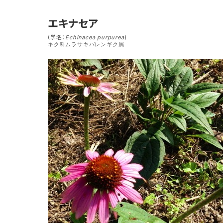
エキナセア
(学名：
Echinacea purpurea
)
キク科ムラサキバレンギク属