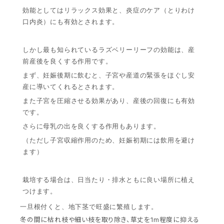
効能としてはリラックス効果と、炎症のケア（とりわけ
口内炎）にも有効とされます。
しかし最も知られているラズベリーリーフの効能は、産
前産後を良くする作用です。
まず、妊娠後期に飲むと、子宮や産道の緊張をほぐし安
産に導いてくれるとされます。
また子宮を圧縮させる効果があり、産後の回復にも有効
です。
さらに母乳の出を良くする作用もあります。
（ただし子宮収縮作用のため、妊娠初期には飲用を避け
ます）
栽培する場合は、日当たり・排水ともに良い場所に植え
つけます。
一旦根付くと、地下茎で旺盛に繁殖します。
冬の間に枯れ枝や細い枝を取り除き、草丈を1m程度に抑える